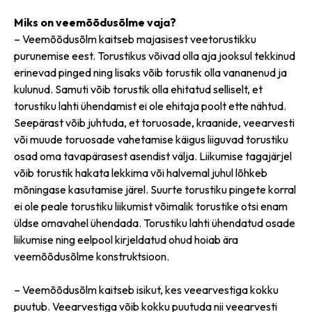
Miks on veemõõdusõlme vaja?
– Veemõõdusõlm kaitseb majasisest veetorustikku
purunemise eest. Torustikus võivad olla aja jooksul tekkinud
erinevad pinged ning lisaks võib torustik olla vananenud ja
kulunud. Samuti võib torustik olla ehitatud selliselt, et
torustiku lahti ühendamist ei ole ehitaja poolt ette nähtud.
Seepärast võib juhtuda, et toruosade, kraanide, veearvesti
või muude toruosade vahetamise käigus liiguvad torustiku
osad oma tavapärasest asendist välja. Liikumise tagajärjel
võib torustik hakata lekkima või halvemal juhul lõhkeb
mõningase kasutamise järel. Suurte torustiku pingete korral
ei ole peale torustiku liikumist võimalik torustike otsi enam
üldse omavahel ühendada. Torustiku lahti ühendatud osade
liikumise ning eelpool kirjeldatud ohud hoiab ära
veemõõdusõlme konstruktsioon.
– Veemõõdusõlm kaitseb isikut, kes veearvestiga kokku
puutub. Veearvestiga võib kokku puutuda nii veearvesti