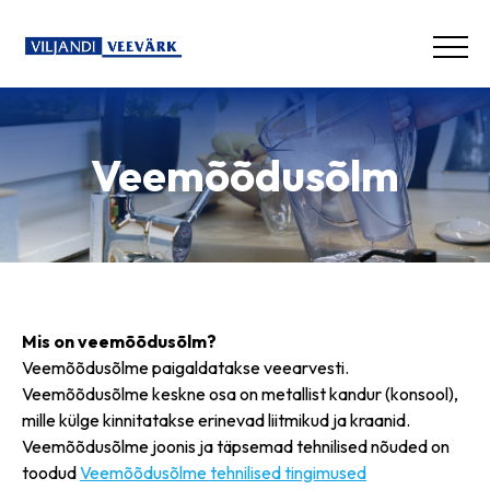
Veemõõdusõlm
Mis on veemõõdusõlm?
Veemõõdusõlme paigaldatakse veearvesti.
Veemõõdusõlme keskne osa on metallist kandur (konsool),
mille külge kinnitatakse erinevad liitmikud ja kraanid.
Veemõõdusõlme joonis ja täpsemad tehnilised nõuded on
toodud
Veemõõdusõlme tehnilised tingimused