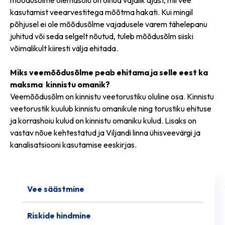
mõõdusõlme olemasolu on olnud vajalik ajast, mil vee
kasutamist veearvestitega mõõtma hakati. Kui mingil
põhjusel ei ole mõõdusõlme vajadusele varem tähelepanu
juhitud või seda selgelt nõutud, tuleb mõõdusõlm siiski
võimalikult kiiresti välja ehitada.
Miks veemõõdusõlme peab ehitama ja selle eest ka
maksma kinnistu omanik?
Veemõõdusõlm on kinnistu veetorustiku oluline osa. Kinnistu
veetorustik kuulub kinnistu omanikule ning torustiku ehituse
ja korrashoiu kulud on kinnistu omaniku kulud. Lisaks on
vastav nõue kehtestatud ja Viljandi linna ühisveevärgi ja
kanalisatsiooni kasutamise eeskirjas.
Vee säästmine
Riskide hindmine