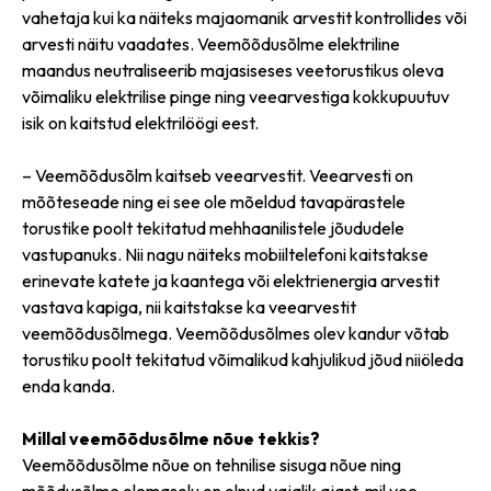
vahetaja kui ka näiteks majaomanik arvestit kontrollides või
arvesti näitu vaadates. Veemõõdusõlme elektriline
maandus neutraliseerib majasiseses veetorustikus oleva
võimaliku elektrilise pinge ning veearvestiga kokkupuutuv
isik on kaitstud elektrilöögi eest.
– Veemõõdusõlm kaitseb veearvestit. Veearvesti on
mõõteseade ning ei see ole mõeldud tavapärastele
torustike poolt tekitatud mehhaanilistele jõududele
vastupanuks. Nii nagu näiteks mobiiltelefoni kaitstakse
erinevate katete ja kaantega või elektrienergia arvestit
vastava kapiga, nii kaitstakse ka veearvestit
veemõõdusõlmega. Veemõõdusõlmes olev kandur võtab
torustiku poolt tekitatud võimalikud kahjulikud jõud niiöleda
enda kanda.
Millal veemõõdusõlme nõue tekkis?
Veemõõdusõlme nõue on tehnilise sisuga nõue ning