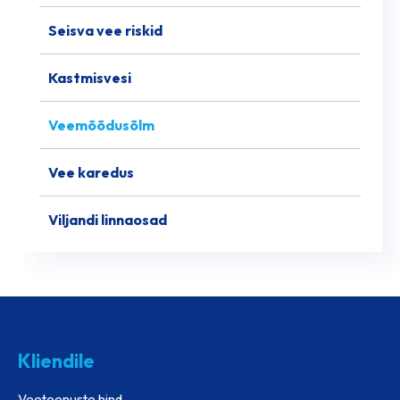
Seisva vee riskid
Kastmisvesi
Veemõõdusõlm
Vee karedus
Viljandi linnaosad
Kliendile
Veeteenuste hind