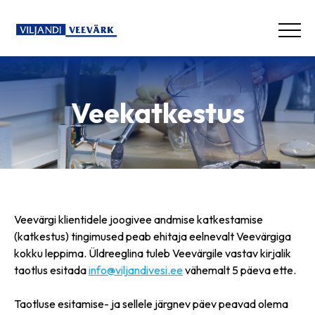
Veekatkestus
Veevärgi klientidele joogivee andmise katkestamise
(katkestus) tingimused peab ehitaja eelnevalt Veevärgiga
kokku leppima. Üldreeglina tuleb Veevärgile vastav kirjalik
taotlus esitada
info@viljandivesi.ee
vähemalt 5 päeva ette.
Taotluse esitamise- ja sellele järgnev päev peavad olema