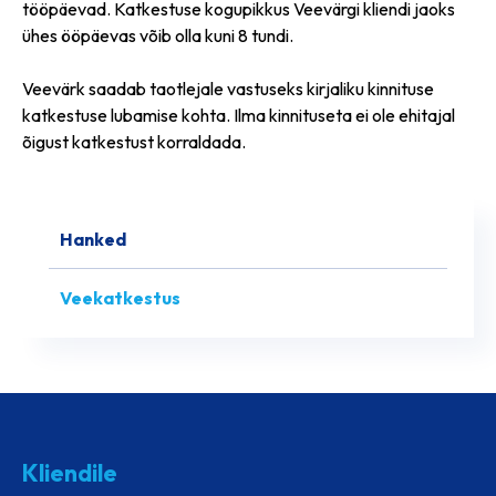
tööpäevad. Katkestuse kogupikkus Veevärgi kliendi jaoks
ühes ööpäevas võib olla kuni 8 tundi.
Veevärk saadab taotlejale vastuseks kirjaliku kinnituse
katkestuse lubamise kohta. Ilma kinnituseta ei ole ehitajal
õigust katkestust korraldada.
Hanked
Veekatkestus
Kliendile