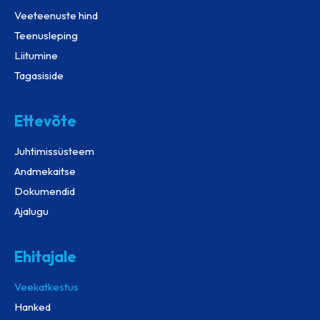
Veeteenuste hind
Teenusleping
Liitumine
Tagasiside
Ettevõte
Juhtimissüsteem
Andmekaitse
Dokumendid
Ajalugu
Ehitajale
Veekatkestus
Hanked