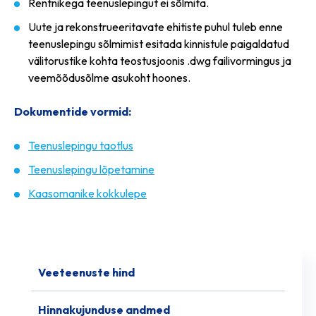
Rentnikega teenuslepingut ei sõlmita.
Uute ja rekonstrueeritavate ehitiste puhul tuleb enne
teenuslepingu sõlmimist esitada kinnistule paigaldatud
välitorustike kohta teostusjoonis .dwg failivormingus ja
veemõõdusõlme asukoht hoones.
Dokumentide vormid:
Teenuslepingu taotlus
Teenuslepingu lõpetamine
Kaasomanike kokkulepe
Veeteenuste hind
Hinnakujunduse andmed