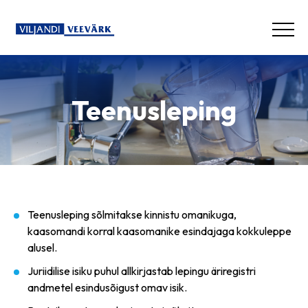
Teenusleping
Teenusleping sõlmitakse kinnistu omanikuga,
kaasomandi korral kaasomanike esindajaga kokkuleppe
alusel.
Juriidilise isiku puhul allkirjastab lepingu äriregistri
andmetel esindusõigust omav isik.