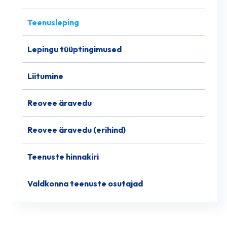
Teenusleping
Lepingu tüüptingimused
Liitumine
Reovee äravedu
Reovee äravedu (erihind)
Teenuste hinnakiri
Valdkonna teenuste osutajad